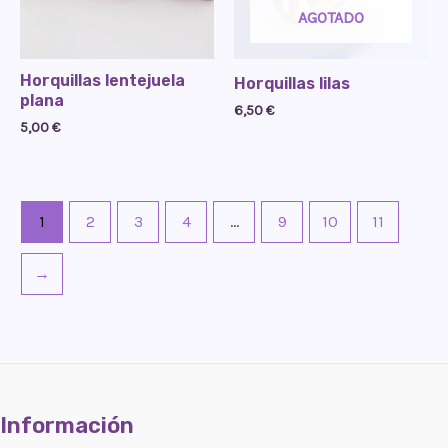
AGOTADO
Horquillas lentejuela
Horquillas lilas
plana
6,50
€
5,00
€
1
2
3
4
…
9
10
11
→
Información