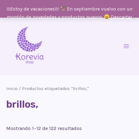
¡¡¡Estoy de vacaciones!!!
En septiembre vuelvo con un
montón de novedades y productos nuevos
Descartar
Ir
al
contenido
Main
Men
Inicio
/ Productos etiquetados “brillos,”
brillos,
Mostrando 1–12 de 122 resultados