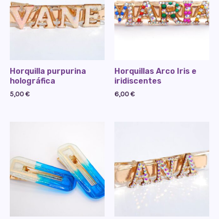
Horquilla purpurina
Horquillas Arco Iris e
holográfica
iridiscentes
5,00
€
6,00
€