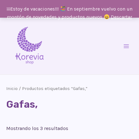
¡¡¡Estoy de vacaciones!!!
En septiembre vuelvo con un
montón de novedades y productos nuevos
Descartar
Ir
al
contenido
Main
Men
Inicio
/ Productos etiquetados “Gafas,”
Gafas,
Mostrando los 3 resultados