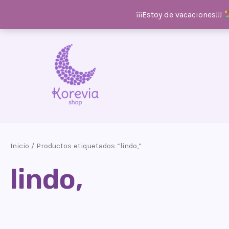
¡¡¡Estoy de vacaciones!!!
Ir
al
contenido
Inicio
/ Productos etiquetados “lindo,”
lindo,