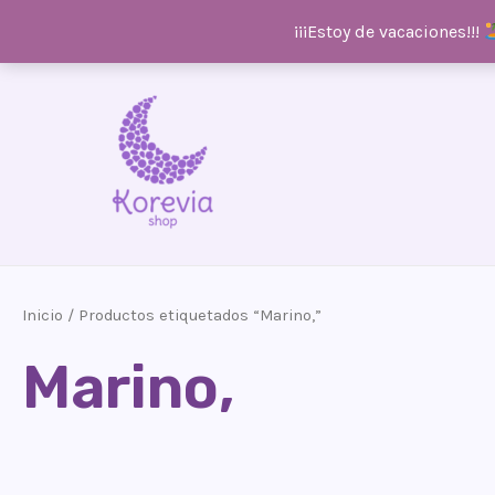
¡¡¡Estoy de vacaciones!!!
Ir
al
contenido
Inicio
/ Productos etiquetados “Marino,”
Marino,