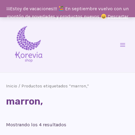
¡¡¡Estoy de vacaciones!!!
En septiembre vuelvo con un
montón de novedades y productos nuevos
Descartar
Ir
al
contenido
Main
Men
Inicio
/ Productos etiquetados “marron,”
marron,
Mostrando los 4 resultados