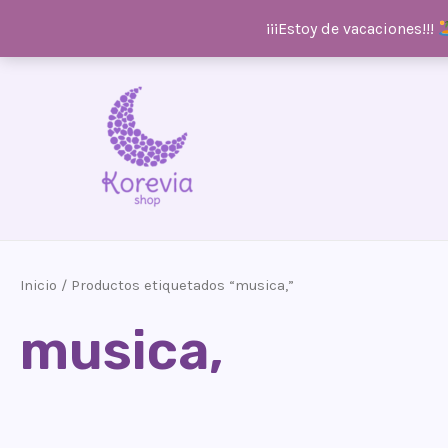
¡¡¡Estoy de vacaciones!!!
Ir
al
contenido
Inicio
/ Productos etiquetados “musica,”
musica,