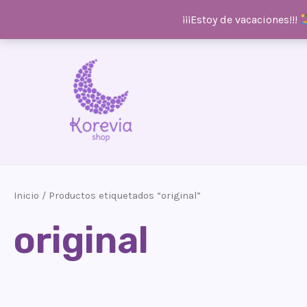
¡¡¡Estoy de vacaciones!!!
Ir
al
contenido
Inicio
/ Productos etiquetados “original”
original