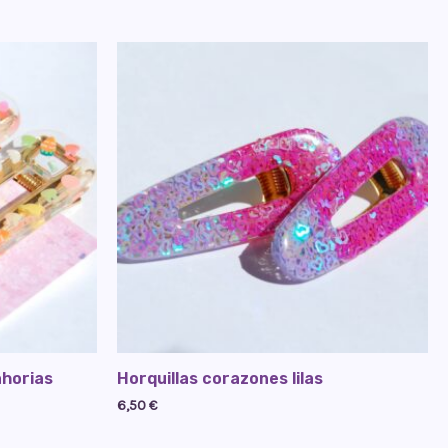
ahorias
Horquillas corazones lilas
6,50
€