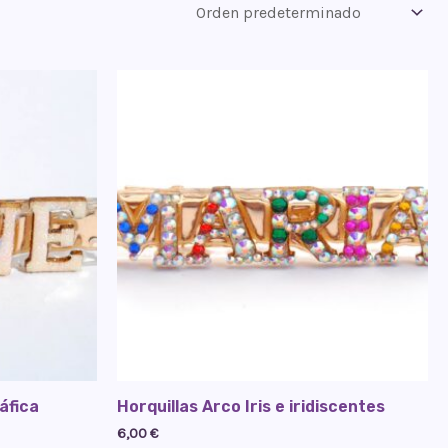
áfica
Horquillas Arco Iris e iridiscentes
6,00
€