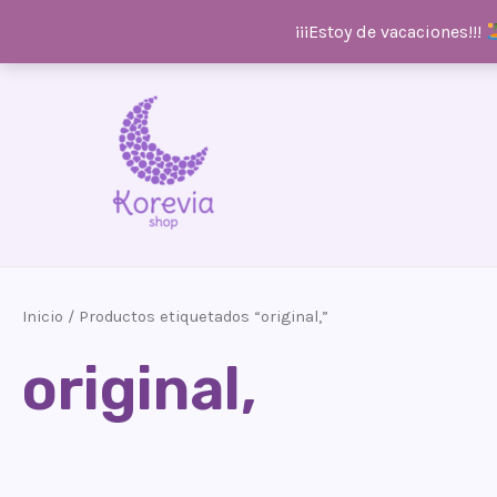
¡¡¡Estoy de vacaciones!!!
Ir
al
contenido
Inicio
/ Productos etiquetados “original,”
original,