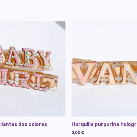
illantes dos colores
Horquilla purpurina hologr
5,00
€