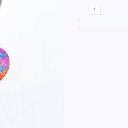
Llavero
corazón
flores
cantidad