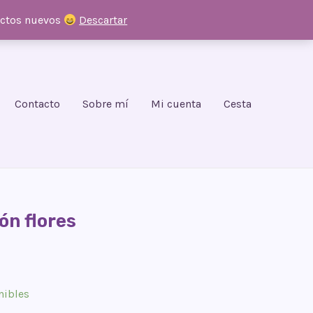
uctos nuevos
Descartar
Contacto
Sobre mí
Mi cuenta
Cesta
ón flores
nibles