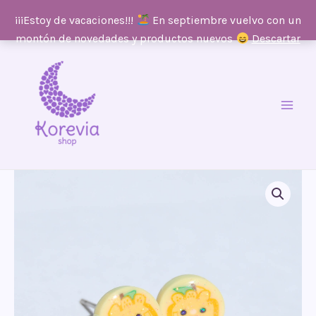
¡¡¡Estoy de vacaciones!!!
En septiembre vuelvo con un
montón de novedades y productos nuevos
Descartar
Ir
al
contenido
Main
Men