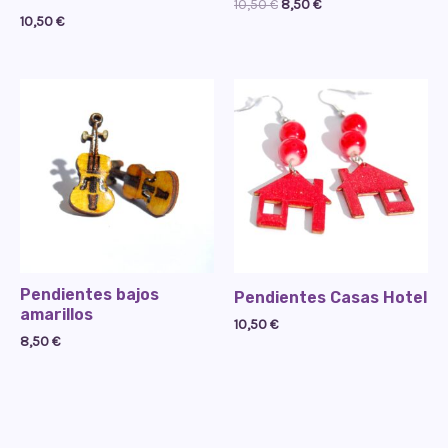
El
El
10,50
€
8,50
€
10,50
€
precio
precio
original
actual
era:
es:
10,50 €.
8,50 €.
Pendientes bajos
Pendientes Casas Hotel
amarillos
10,50
€
8,50
€