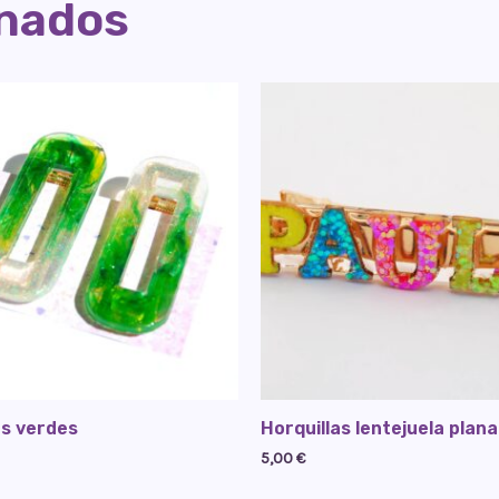
onados
as verdes
Horquillas lentejuela plana
5,00
€