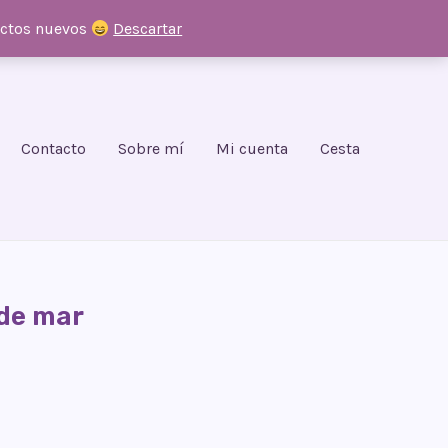
uctos nuevos
Descartar
Contacto
Sobre mí
Mi cuenta
Cesta
 de mar