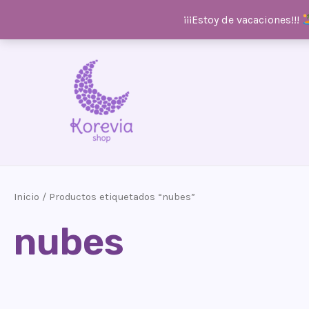
¡¡¡Estoy de vacaciones!!!
Ir
al
contenido
Inicio
/ Productos etiquetados “nubes”
nubes