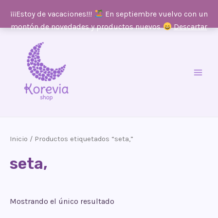
¡¡¡Estoy de vacaciones!!!
En septiembre vuelvo con un
montón de novedades y productos nuevos
Descartar
Ir
al
contenido
Main
Men
Inicio
/ Productos etiquetados “seta,”
seta,
Mostrando el único resultado