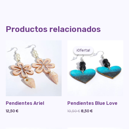
Productos relacionados
¡Oferta!
¡Oferta!
Pendientes Ariel
Pendientes Blue Love
El
El
12,50
€
10,50
€
8,50
€
precio
precio
original
actual
era:
es: