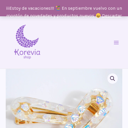
¡¡¡Estoy de vacaciones!!!
En septiembre vuelvo con un
montón de novedades y productos nuevos
Descartar
Ir
al
contenido
Main
Men