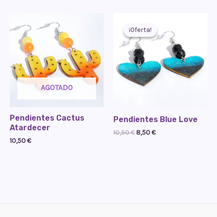
¡Oferta!
¡Oferta!
AGOTADO
Pendientes Cactus
Pendientes Blue Love
Atardecer
El
El
10,50
€
8,50
€
10,50
€
precio
precio
original
actual
era:
es:
10,50 €.
8,50 €.