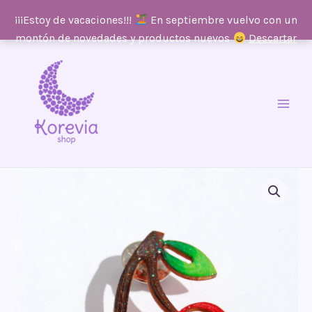
¡¡¡Estoy de vacaciones!!!
En septiembre vuelvo con un
montón de novedades y productos nuevos
Descartar
Ir
al
contenido
Main
Men